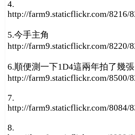
4.
http://farm9.staticflickr.com/821
5.今手主角
http://farm9.staticflickr.com/822
6.順便測一下1D4這兩年拍了幾張
http://farm9.staticflickr.com/850
7.
http://farm9.staticflickr.com/808
8.