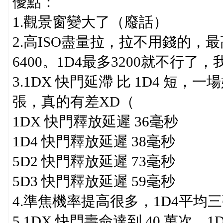
優點：
1.觀景窗變大了（廢話）
2.高ISO盡量拉，拉不用錢的，最
6400。1D4最多3200就不行了
3.1DX 快門延滯 比 1D4 短，
張，真的有差XD（
1DX 快門釋放延遲 36毫秒
1D4 快門釋放延遲 38毫秒
5D2 快門釋放延遲 73毫秒
5D3 快門釋放延遲 59毫秒
4.準焦機率提高很多，1D4平均三
5.1DX 快門壽命達到 40 萬次，1D