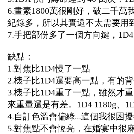
6.畫素1800萬很剛好，破二千
紀錄多，所以其實還不太需要用
7.手把部份多了一個方向鍵，1D
缺點：
1.對焦比1D4慢了一點
2.機子比1D4還要高一點，有的背
3.機子比1D4重了一點，雖然
來重量還是有差。1D4 1180g、1
4.自訂色溫會偏綠...這個我很困擾=
5.對焦點不會恆亮，在婚宴中很