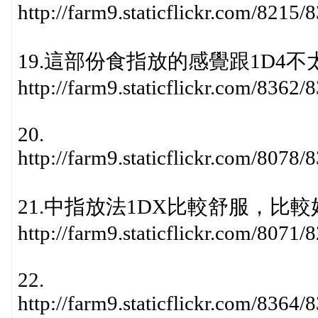
http://farm9.staticflickr.com/821
19.這部份食指放的感覺跟1D4不
http://farm9.staticflickr.com/836
20.
http://farm9.staticflickr.com/807
21.中指放法1DX比較舒服，比
http://farm9.staticflickr.com/807
22.
http://farm9.staticflickr.com/836