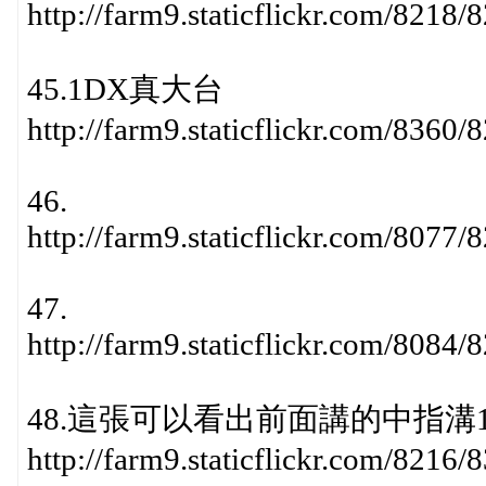
http://farm9.staticflickr.com/821
45.1DX真大台
http://farm9.staticflickr.com/836
46.
http://farm9.staticflickr.com/807
47.
http://farm9.staticflickr.com/808
48.這張可以看出前面講的中指溝
http://farm9.staticflickr.com/821