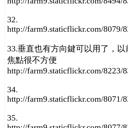
http://farm9.staticflickr.com/849
32.
http://farm9.staticflickr.com/807
33.垂直也有方向鍵可以用了，
焦點很不方便
http://farm9.staticflickr.com/822
34.
http://farm9.staticflickr.com/807
35.
http://farm9.staticflickr.com/807