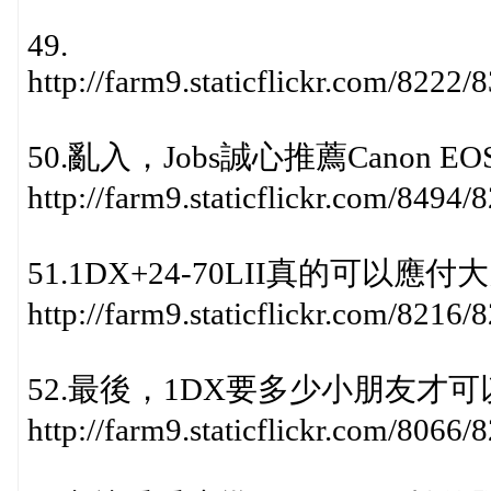
49.
http://farm9.staticflickr.com/822
50.亂入，Jobs誠心推薦Canon EOS
http://farm9.staticflickr.com/849
51.1DX+24-70LII真的可以
http://farm9.staticflickr.com/821
52.最後，1DX要多少小朋友才
http://farm9.staticflickr.com/8066