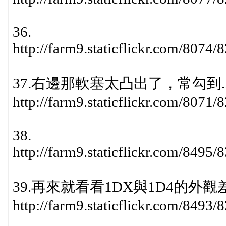
36.
http://farm9.staticflickr.com/807
37.右邊那軟塞太凸出了，常勾到..
http://farm9.staticflickr.com/807
38.
http://farm9.staticflickr.com/849
39.再來就看看1DX與1D4的外
http://farm9.staticflickr.com/849