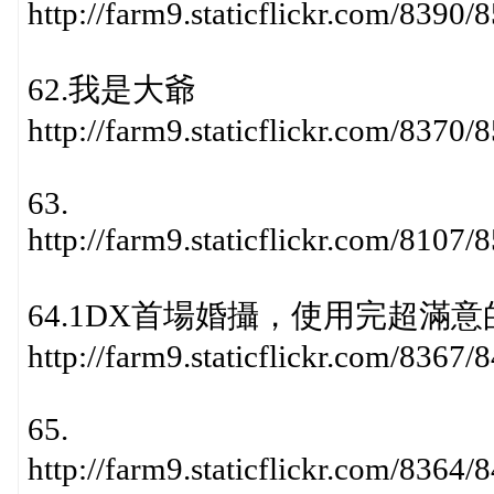
http://farm9.staticflickr.com/839
62.我是大爺
http://farm9.staticflickr.com/837
63.
http://farm9.staticflickr.com/810
64.1DX首場婚攝，使用完超滿意
http://farm9.staticflickr.com/836
65.
http://farm9.staticflickr.com/83